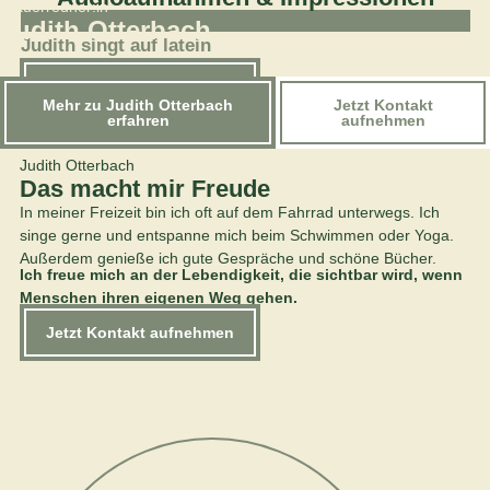
Trauerredner:in
Judith Otterbach
Judith singt auf latein
Ju
Jetzt Kontakt aufnehmen
Mehr zu Judith Otterbach
Jetzt Kontakt
erfahren
aufnehmen
Judith Otterbach
Das macht mir Freude
In meiner Freizeit bin ich oft auf dem Fahrrad unterwegs. Ich
singe gerne und entspanne mich beim Schwimmen oder Yoga.
Außerdem genieße ich gute Gespräche und schöne Bücher.
Ich freue mich an der Lebendigkeit, die sichtbar wird, wenn
Menschen ihren eigenen Weg gehen.
Jetzt Kontakt aufnehmen